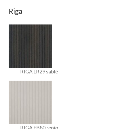
Riga
RIGA LR29 sablè
RIGA FB80 renio