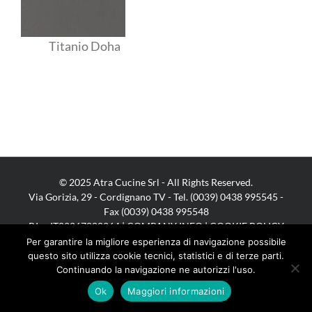
Titanio Doha
© 2025 Atra Cucine Srl - All Rights Reserved.
Via Gorizia, 29 - Cordignano TV - Tel. (0039) 0438 995545 -
Fax (0039) 0438 995548
P.Iva IT02267880264 |
COMPANY INFO
|
COOKIE POLICY
Per garantire la migliore esperienza di navigazione possibile
questo sito utilizza cookie tecnici, statistici e di terze parti.
Continuando la navigazione ne autorizzi l'uso.
Facebook
Instagram
Pinterest
YouTube
Ok
Maggiori informazioni